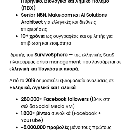
Πυρηνικό, Βιολογικό και Χημικό πόλεμο
(ΠΒΧ)
Senior N8N, Make.com και AI Solutions
Architect
για ελληνικές και διεθνείς
επιχειρήσεις
10+ χρόνια
ως συγγραφέας και ομιλητής για
επιβίωση και ετοιμότητα
Ιδρυτής του
SurviveSphere
— της ελληνικής SaaS
πλατφόρμας crisis management που λανσάρεται σε
ελληνική και παγκόσμια αγορά
.
Από το
2019
δημοσιεύει εβδομαδιαία αναλύσεις σε
Ελληνικά, Αγγλικά και Γαλλικά
:
280.000+ Facebook followers
(134K στη
σελίδα Social Media RM)
1.800+ βίντεο
συνολικά (Facebook +
YouTube)
~5.000.000 προβολές
μόνο τους πρώτους