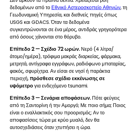
Δεν αρκούν τα πρωινά δελτία. Χρειάζεσαι ροή
δεδομένων από το
Εθνικό Αστεροσκοπείο Αθηνών
, τη
Γεωδυναμική Υπηρεσία, και διεθνείς πηγές όπως
USGS και GDACS. Όταν τα δεδομένα
συγκεντρώνονται σε ένα μέρος, αντιδράς γρηγορότερα
από όσους χάνονται στο θόρυβο.
Επίπεδο 2 — Σχέδιο 72 ωρών.
Νερό (4 λίτρα/
άτομο/ημέρα), τρόφιμα μακράς διαρκείας, φάρμακα,
μετρητά, αντίγραφα εγγράφων, ραδιόφωνο μπαταρίας,
φακός, σφυρίχτρα. Αν είσαι σε νησί ή παράκτια
περιοχή,
πρόσθεσε σχέδιο εκκένωσης σε
υψόμετρο
για ενδεχόμενο tsunami.
Επίπεδο 3 — Σενάρια αποφάσεων.
Πότε φεύγεις
από τη Σαντορίνη ή την Αμοργό; Με ποιο σήμα; Ποιος
είναι ο εναλλακτικός σου προορισμός; Αν το
αποφασίσεις τώρα με κρύο μυαλό, δεν θα
αυτοσχεδιάσεις όταν χτυπήσει η ώρα.