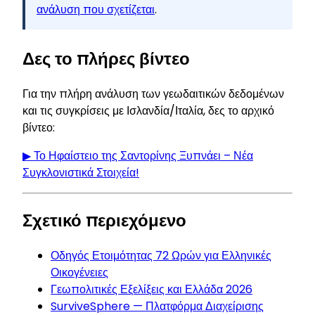
ανάλυση που σχετίζεται
.
Δες το πλήρες βίντεο
Για την πλήρη ανάλυση των γεωδαιτικών δεδομένων
και τις συγκρίσεις με Ισλανδία/Ιταλία, δες το αρχικό
βίντεο:
▶ Το Ηφαίστειο της Σαντορίνης Ξυπνάει – Νέα
Συγκλονιστικά Στοιχεία!
Σχετικό περιεχόμενο
Οδηγός Ετοιμότητας 72 Ωρών για Ελληνικές
Οικογένειες
Γεωπολιτικές Εξελίξεις και Ελλάδα 2026
SurviveSphere — Πλατφόρμα Διαχείρισης