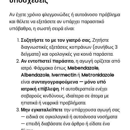
υποσχέσεις
Αν έχετε χρόνιο φλεγμονώδες ή αυτοάνοσο πρόβλημα
και θέλετε να εξετάσετε αν υπάρχει παρασιτικό
υπόβαθρο, η σωστή σειρά είναι:
Συζητήστε το με τον γιατρό σας.
Ζητήστε
διαγνωστικές εξετάσεις κοπράνων (συνήθως 3
δείγματα) και ορολογικές για κοινά παράσιτα.
Αν εντοπιστεί παράσιτο
, η αγωγή ορίζεται από
ιατρό. Φάρμακα όπως
Mebendazole
,
Albendazole
,
Ivermectin
ή
Metronidazole
είναι
συνταγογραφούμενα — μόνο υπό
ιατρική επίβλεψη
. Η αυτοθεραπεία ενέχει
σοβαρούς κινδύνους, ιδιαίτερα σε άτομα με
ηπατικά ή νεφρικά προβλήματα.
Μην εγκαταλείπετε
την υπάρχουσα αγωγή σας
— ειδικά σε ογκολογικά ή αυτοάνοσα νοσήματα
— επειδή διαβάσατε ένα άρθρο ή είδατε ένα