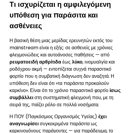
Τι ισχυρίζεται η αμφιλεγόμενη
υπόθεση για παράσιτα και
ασθένειες
Η βασική θέση μιας μερίδας ερευνητών εκτός του
mainstream είναι η εξής: σε ασθενείς με χρόνιες
φλεγμονώδεις και αυτοάνοσες παθήσεις — από
ρευματοειδή αρθρίτιδα
έως
λύκο
, ινομυαλγία και
ροδόχρου ακμή — εντοπίζεται συχνά παρασιτικό
φορτίο που η συμβατική διάγνωση δεν αναζητά. Η
υπόθεση δεν είναι ότι «τα παράσιτα προκαλούν
καρκίνο». Είναι ότι το χρόνιο παρασιτικό φορτίο
ίσως
συμβάλλει
στη συστηματική φλεγμονή που, με τη
σειρά της, παίζει ρόλο σε πολλά νοσήματα.
Η ΠΟΥ (Παγκόσμιος Οργανισμός Υγείας)
έχει
αναγνωρίσει
συγκεκριμένα παράσιτα ως
καρκινογόνους παράγοντες — για παράδειγμα, το