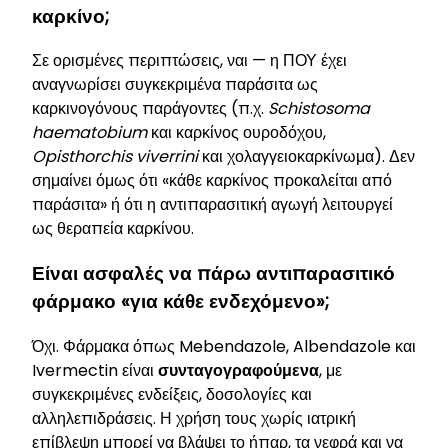
καρκίνο;
Σε ορισμένες περιπτώσεις, ναι — η ΠΟΥ έχει
αναγνωρίσει συγκεκριμένα παράσιτα ως
καρκινογόνους παράγοντες (π.χ.
Schistosoma
haematobium
και καρκίνος ουροδόχου,
Opisthorchis viverrini
και χολαγγειοκαρκίνωμα). Δεν
σημαίνει όμως ότι «κάθε καρκίνος προκαλείται από
παράσιτα» ή ότι η αντιπαρασιτική αγωγή λειτουργεί
ως θεραπεία καρκίνου.
Είναι ασφαλές να πάρω αντιπαρασιτικό
φάρμακο «για κάθε ενδεχόμενο»;
Όχι. Φάρμακα όπως Mebendazole, Albendazole και
Ivermectin είναι
συνταγογραφούμενα
, με
συγκεκριμένες ενδείξεις, δοσολογίες και
αλληλεπιδράσεις. Η χρήση τους χωρίς ιατρική
επίβλεψη μπορεί να βλάψει το ήπαρ, τα νεφρά και να