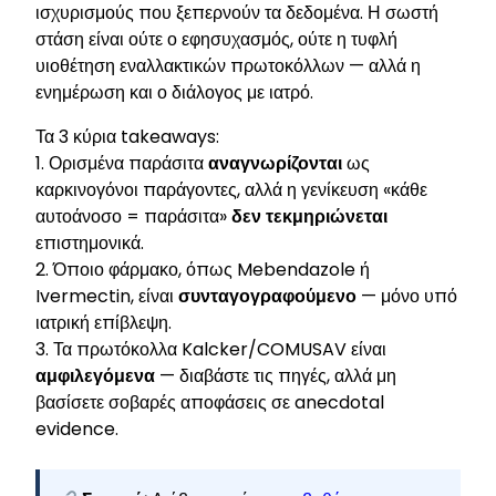
ισχυρισμούς που ξεπερνούν τα δεδομένα. Η σωστή
στάση είναι ούτε ο εφησυχασμός, ούτε η τυφλή
υιοθέτηση εναλλακτικών πρωτοκόλλων — αλλά η
ενημέρωση και ο διάλογος με ιατρό.
Τα 3 κύρια takeaways:
1. Ορισμένα παράσιτα
αναγνωρίζονται
ως
καρκινογόνοι παράγοντες, αλλά η γενίκευση «κάθε
αυτοάνοσο = παράσιτα»
δεν τεκμηριώνεται
επιστημονικά.
2. Όποιο φάρμακο, όπως Mebendazole ή
Ivermectin, είναι
συνταγογραφούμενο
— μόνο υπό
ιατρική επίβλεψη.
3. Τα πρωτόκολλα Kalcker/COMUSAV είναι
αμφιλεγόμενα
— διαβάστε τις πηγές, αλλά μη
βασίσετε σοβαρές αποφάσεις σε anecdotal
evidence.