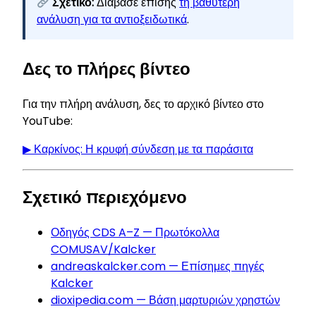
Σχετικό:
Διάβασε επίσης
τη βαθύτερη
ανάλυση για τα αντιοξειδωτικά
.
Δες το πλήρες βίντεο
Για την πλήρη ανάλυση, δες το αρχικό βίντεο στο
YouTube:
▶ Καρκίνος: Η κρυφή σύνδεση με τα παράσιτα
Σχετικό περιεχόμενο
Οδηγός CDS A–Z — Πρωτόκολλα
COMUSAV/Kalcker
andreaskalcker.com — Επίσημες πηγές
Kalcker
dioxipedia.com — Βάση μαρτυριών χρηστών