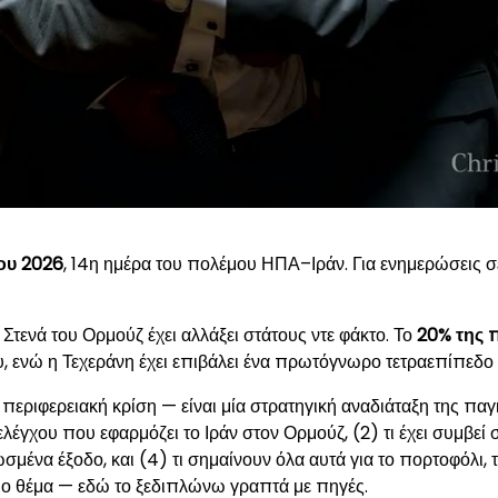
ου 2026
, 14η ημέρα του πολέμου ΗΠΑ–Ιράν. Για ενημερώσεις σ
τενά του Ορμούζ έχει αλλάξει στάτους ντε φάκτο. Το
20% της 
, ενώ η Τεχεράνη έχει επιβάλει ένα πρωτόγνωρο τετραεπίπεδο
 περιφερειακή κρίση — είναι μία στρατηγική αναδιάταξη της παγκ
 ελέγχου που εφαρμόζει το Ιράν στον Ορμούζ, (2) τι έχει συμβεί σ
μένα έξοδο, και (4) τι σημαίνουν όλα αυτά για το πορτοφόλι, 
ιο θέμα — εδώ το ξεδιπλώνω γραπτά με πηγές.