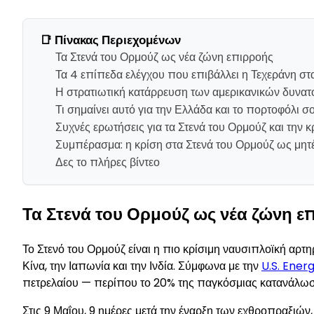
📑 Πίνακας Περιεχομένων
Τα Στενά του Ορμούζ ως νέα ζώνη επιρροής
Τα 4 επίπεδα ελέγχου που επιβάλλει η Τεχεράνη στ
Η στρατιωτική κατάρρευση των αμερικανικών δυνα
Τι σημαίνει αυτό για την Ελλάδα και το πορτοφόλι σ
Συχνές ερωτήσεις για τα Στενά του Ορμούζ και την κ
Συμπέρασμα: η κρίση στα Στενά του Ορμούζ ως μη
Δες το πλήρες βίντεο
Τα Στενά του Ορμούζ ως νέα ζώνη ε
Το Στενό του Ορμούζ είναι η πιο κρίσιμη ναυσιπλοϊκή αρτ
Κίνα, την Ιαπωνία και την Ινδία. Σύμφωνα με την
U.S. Ener
πετρελαίου — περίπου το 20% της παγκόσμιας κατανάλωσ
Στις 9 Μαΐου, 9 ημέρες μετά την έναρξη των εχθροπραξιών,