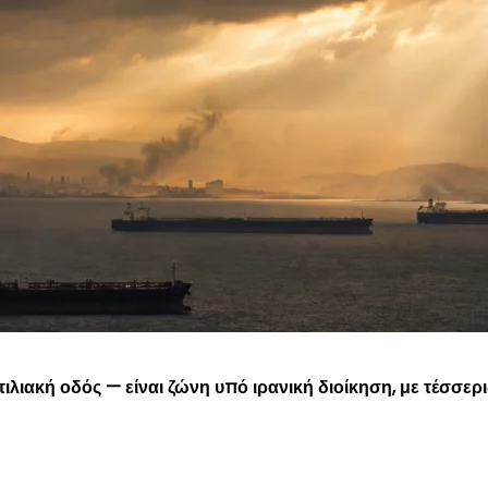
τιλιακή οδός — είναι ζώνη υπό ιρανική διοίκηση, με τέσσερι