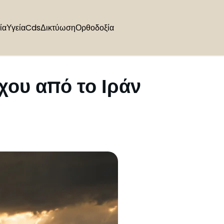
ία
Υγεία
Cds
Δικτύωση
Ορθοδοξία
χου από το Ιράν