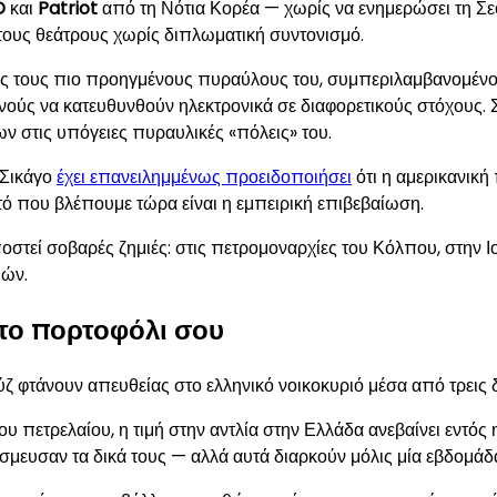
D
και
Patriot
από τη Νότια Κορέα — χωρίς να ενημερώσει τη Σεο
ητους θεάτρους χωρίς διπλωματική συντονισμό.
ντας τους πιο προηγμένους πυραύλους του, συμπεριλαμβανομέν
ούς να κατευθυνθούν ηλεκτρονικά σε διαφορετικούς στόχους. 
ων στις υπόγειες πυραυλικές «πόλεις» του.
 Σικάγο
έχει επανειλημμένως προειδοποιήσει
ότι η αμερικανική 
ό που βλέπουμε τώρα είναι η εμπειρική επιβεβαίωση.
οστεί σοβαρές ζημιές: στις πετρομοναρχίες του Κόλπου, στην Ιο
μών.
 το πορτοφόλι σου
ζ φτάνουν απευθείας στο ελληνικό νοικοκυριό μέσα από τρεις 
υ πετρελαίου, η τιμή στην αντλία στην Ελλάδα ανεβαίνει εντός
μευσαν τα δικά τους — αλλά αυτά διαρκούν μόλις μία εβδομάδ