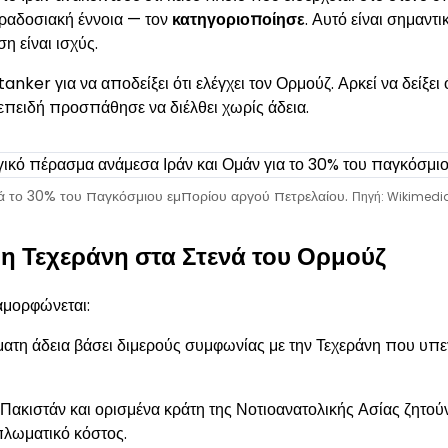
αραδοσιακή έννοια — τον
κατηγοριοποίησε
. Αυτό είναι σημαντι
ση είναι ισχύς.
 tanker για να αποδείξει ότι ελέγχει τον Ορμούζ. Αρκεί να δείξε
 επειδή προσπάθησε να διέλθει χωρίς άδεια.
 το 30% του παγκόσμιου εμπορίου αργού πετρελαίου.
Πηγή: Wikimed
 η Τεχεράνη στα Στενά του Ορμούζ
αμορφώνεται:
ματη άδεια βάσει διμερούς συμφωνίας με την Τεχεράνη που υ
ακιστάν και ορισμένα κράτη της Νοτιοανατολικής Ασίας ζητούν
πλωματικό κόστος.