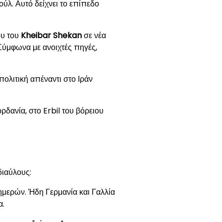
ύλ. Αυτό δείχνει το επίπεδο
ου του
Kheibar Shekan
σε νέα
Σύμφωνα με ανοιχτές πηγές,
πολιτική απέναντι στο Ιράν
ρδανία, στο Erbil του βόρειου
διαύλους:
 ημερών. Ήδη Γερμανία και Γαλλία
α.