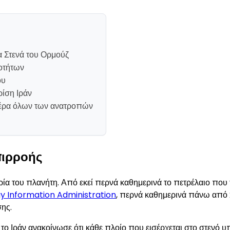
α Στενά του Ορμούζ
τοτήτων
ου
ρίση Ιράν
τέρα όλων των ανατροπών
πιρροής
ηρία του πλανήτη. Από εκεί περνά καθημερινά το πετρέλαιο που
gy Information Administration
, περνά καθημερινά πάνω από 
ης.
 το Ιράν ανακοίνωσε ότι κάθε πλοίο που εισέρχεται στο στενό υ