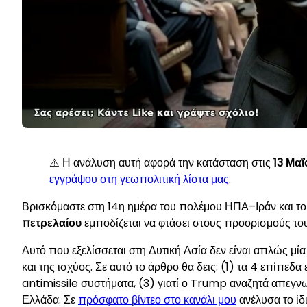
⚠️ Η ανάλυση αυτή αφορά την κατάσταση στις
13 Μαΐ
εγγράψου στη γεωπολιτική λίστα μας
.
Βρισκόμαστε στη 14η ημέρα του πολέμου ΗΠΑ–Ιράν και το Σ
πετρελαίου
εμποδίζεται να φτάσει στους προορισμούς του
Αυτό που εξελίσσεται στη Δυτική Ασία δεν είναι απλώς μία
και της ισχύος. Σε αυτό το άρθρο θα δεις: (1) τα 4 επίπεδα
antimissile συστήματα, (3) γιατί ο Trump αναζητά απεγνωσ
Ελλάδα. Σε
πρόσφατο βίντεο στο κανάλι μου
ανέλυσα το ίδ