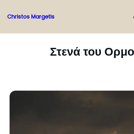
Christos Margetis
Skip
to
content
Στενά του Ορμο